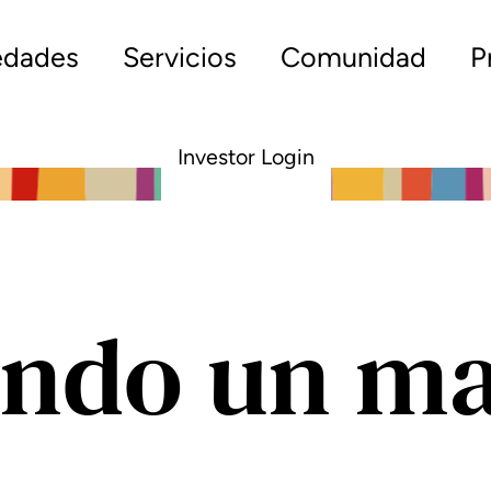
edades
Servicios
Comunidad
P
Investor Login
endo un m